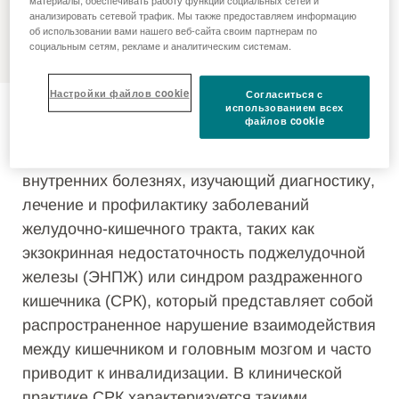
материалы, обеспечивать работу функций социальных сетей и
анализировать сетевой трафик. Мы также предоставляем информацию
MENU
об использовании вами нашего веб-сайта своим партнерам по
социальным сетям, рекламе и аналитическим системам.
Гастроэнтерология
Настройки файлов cookie
Согласиться с
использованием всех
файлов cookie
Гастроэнтерология — это раздел науки о
внутренних болезнях, изучающий диагностику,
лечение и профилактику заболеваний
желудочно-кишечного тракта, таких как
экзокринная недостаточность поджелудочной
железы (ЭНПЖ) или синдром раздраженного
кишечника (СРК), который представляет собой
распространенное нарушение взаимодействия
между кишечником и головным мозгом и часто
приводит к инвалидизации. В клинической
практике СРК характеризуется такими