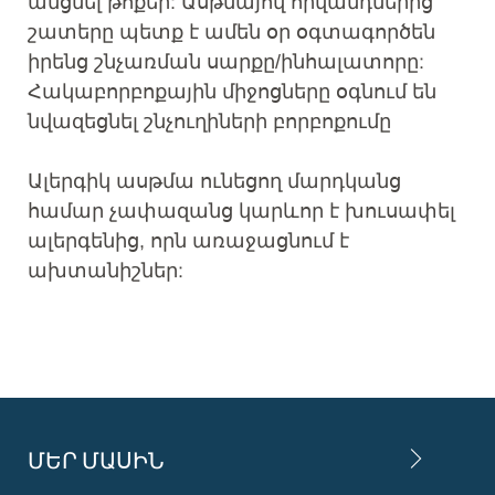
անցնել թոքեր: Ասթմայով հիվանդներից
շատերը պետք է ամեն օր օգտագործեն
իրենց շնչառման սարքը/ինհալատորը:
Հակաբորբոքային միջոցները օգնում են
նվազեցնել շնչուղիների բորբոքումը
Ալերգիկ ասթմա ունեցող մարդկանց
համար չափազանց կարևոր է խուսափել
ալերգենից, որն առաջացնում է
ախտանիշներ:
ՄԵՐ ՄԱՍԻՆ