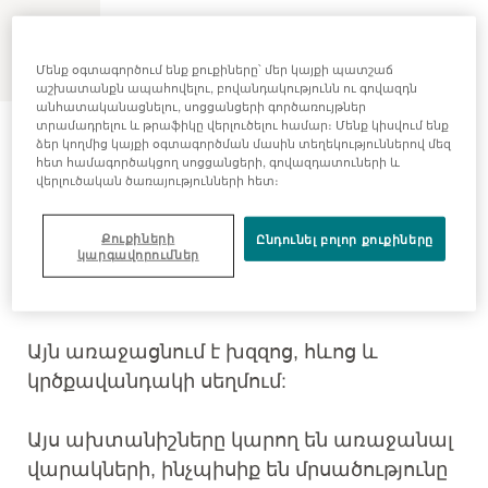
MENU
Մենք օգտագործում ենք քուքիները՝ մեր կայքի պատշաճ
աշխատանքն ապահովելու, բովանդակությունն ու գովազդն
անհատականացնելու, սոցցանցերի գործառույթներ
Ասթմա
տրամադրելու և թրաֆիկը վերլուծելու համար։ Մենք կիսվում ենք
ձեր կողմից կայքի օգտագործման մասին տեղեկություններով մեզ
հետ համագործակցող սոցցանցերի, գովազդատուների և
վերլուծական ծառայությունների հետ։
Ի՞ՆՉ Է ԱՍԹՄԱՆ։
Ասթման թոքերի քրոնիկ (երկարատև)
Քուքիների
Ընդունել բոլոր քուքիները
կարգավորումներ
հիվանդություն է, որն առաջանում է
շնչուղիների բորբոքումից։
Այն առաջացնում է խզզոց, հևոց և
կրծքավանդակի սեղմում:
Այս ախտանիշները կարող են առաջանալ
վարակների, ինչպիսիք են մրսածությունը