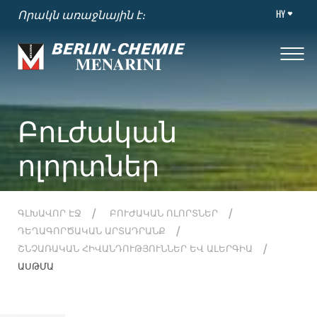
HY
Որակն առաջնային է։
Բուժական
ոլորտներ
ԳԼԽԱՎՈՐ ԷՋ
ԲՈՒԺԱԿԱՆ ՈԼՈՐՏՆԵՐ
ԴԵՂԱԳՈՐԾԱԿԱՆ ԱՐՏԱԴՐԱՆՔ
ՇՆՉԱՌԱԿԱՆ ՀԻՎԱՆԴՈՒԹՅՈՒՆՆԵՐ ԵՎ ԱԼԵՐԳԻԱ
ԱՍԹՄԱ