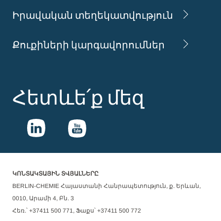
Իրավական տեղեկատվություն
Քուքիների կարգավորումներ
Հետևե՛ք մեզ
ԿՈՆՏԱԿՏԱՅԻՆ ՏՎՅԱԼՆԵՐԸ
BERLIN-CHEMIE Հայաստանի Հանրապետություն, ք. Երևան,
0010, Արամի 4, Բն. 3
Հեռ.՝ +37411 500 771, Ֆաքս՝ +37411 500 772